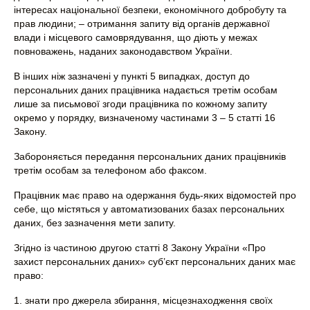
інтересах національної безпеки, економічного добробуту та
прав людини; – отримання запиту від органів державної
влади і місцевого самоврядування, що діють у межах
повноважень, наданих законодавством України.
В інших ніж зазначені у пункті 5 випадках, доступ до
персональних даних працівника надається третім особам
лише за письмової згоди працівника по кожному запиту
окремо у порядку, визначеному частинами 3 – 5 статті 16
Закону.
Забороняється передання персональних даних працівників
третім особам за телефоном або факсом.
Працівник має право на одержання будь-яких відомостей про
себе, що містяться у автоматизованих базах персональних
даних, без зазначення мети запиту.
Згідно із частиною другою статті 8 Закону України «Про
захист персональних даних» суб’єкт персональних даних має
право:
1. знати про джерела збирання, місцезнаходження своїх