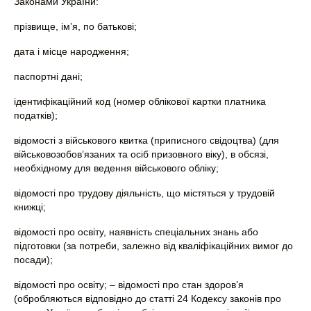
Законами України:
прізвище, ім’я, по батькові;
дата і місце народження;
паспортні дані;
ідентифікаційний код (номер облікової картки платника
податків);
відомості з військового квитка (приписного свідоцтва) (для
військовозобов’язаних та осіб призовного віку), в обсязі,
необхідному для ведення військового обліку;
відомості про трудову діяльність, що містяться у трудовій
книжці;
відомості про освіту, наявність спеціальних знань або
підготовки (за потреби, залежно від кваліфікаційних вимог до
посади);
відомості про освіту; – відомості про стан здоров’я
(обробляються відповідно до статті 24 Кодексу законів про