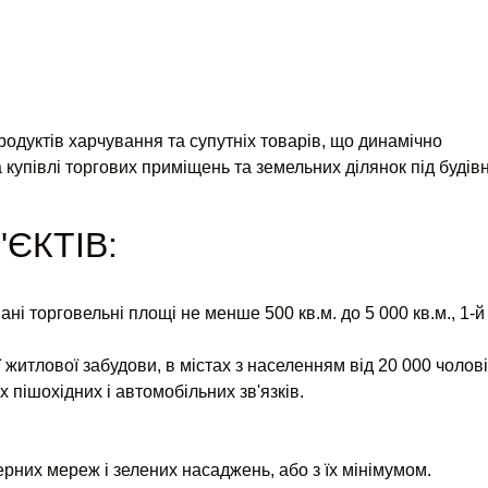
одуктів харчування та супутніх товарів, що динамічно
а купівлі торгових приміщень та земельних ділянок під будів
ЄКТІВ:
ні торговельні площі не менше 500 кв.м. до 5 000 кв.м., 1-й
ї житлової забудови, в містах з населенням від 20 000 чолов
х пішохідних і автомобільних зв'язків.
енерних мереж і зелених насаджень, або з їх мінімумом.