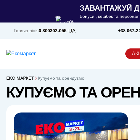
ЗАВАНТАЖУЙ Д
Бонуси , кешбек та персональ
UA
Гаряча лінія
0 800
302-055
+38 067-2
АКЦ
ЕKO MАРКЕТ
Купуємо та орендуємо
КУПУЄМО ТА ОРЕ