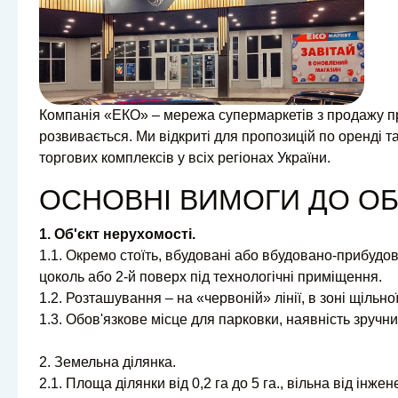
Компанія «ЕКО» – мережа супермаркетів з продажу пр
розвивається. Ми відкриті для пропозицій по оренді т
торгових комплексів у всіх регіонах України.
ОСНОВНІ ВИМОГИ ДО ОБ'
1. Об'єкт нерухомості.
1.1. Окремо стоїть, вбудовані або вбудовано-прибудова
цоколь або 2-й поверх під технологічні приміщення.
1.2. Розташування – на «червоній» лінії, в зоні щільно
1.3. Обов'язкове місце для парковки, наявність зручни
2. Земельна ділянка.
2.1. Площа ділянки від 0,2 га до 5 га., вільна від інж