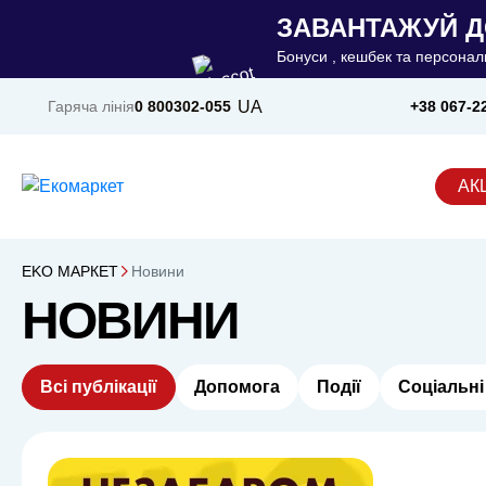
ЗАВАНТАЖУЙ Д
Бонуси , кешбек та персональ
UA
Гаряча лінія
0 800
302-055
+38 067-2
АКЦ
ЕKO MАРКЕТ
Новини
НОВИНИ
Всі публікації
Допомога
Події
Соціальні 