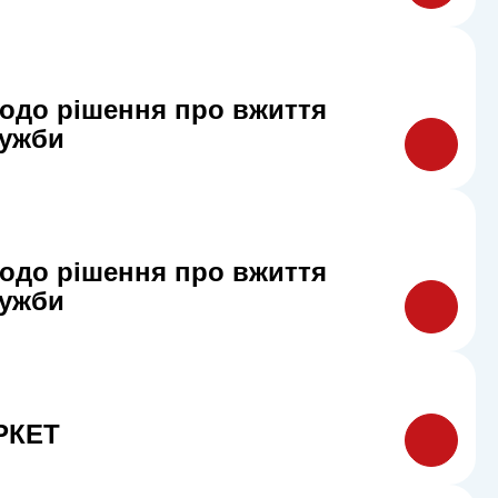
одо рішення про вжиття
лужби
одо рішення про вжиття
лужби
РКЕТ