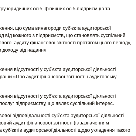
ру юридичних осіб, фізичних осіб-підприємців та
ення, що сума винагороди суб'єкта аудиторської
іод від кожного з підприємств, що становлять суспільний
ового аудиту фінансової звітності протягом цього періоду,
и доходу від надання
ння відсутності у суб'єкта аудиторської діяльності
аїни «Про аудит фінансової звітності і аудиторську
ння відсутності у суб'єкта аудиторської діяльності
послуг підприємству, що являє суспільний інтерес.
ової відповідальності суб'єкта аудиторської діяльності
овий аудит фінансової звітності (із зазначенням
а суб'єктів аудиторської діяльності щодо укладення такого